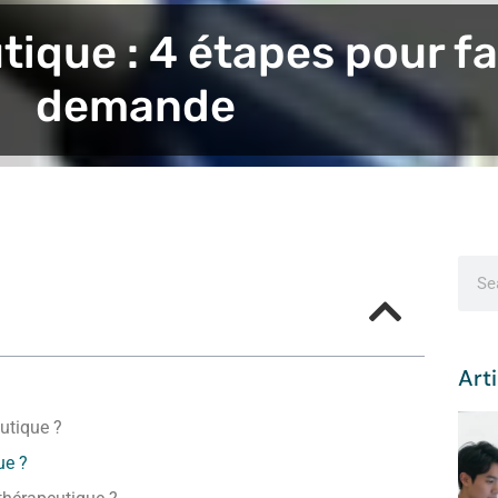
ique : 4 étapes pour fa
demande
Arti
utique ?
ue ?